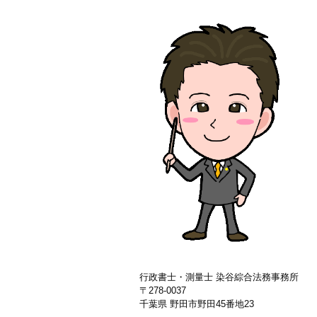
行政書士・測量士 染谷綜合法務事務所
〒
278-0037
千葉県
野田市
野田
45
番地23