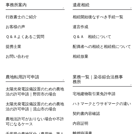
事務所案内
遺産相続
行政書士のご紹介
相続開始後なすべき手続一覧
お客様の声
遺言作成
Ｑ＆Ａよくあるご質問
Ｑ＆Ａ 相続について
提携士業
配偶者への相続と相続税について
お問い合わせ
相続放棄
農地転用許可申請
業務一覧｜染谷綜合法務事
務所
太陽光発電設備設置のための農地
宅地建物取引業免許申請
法の許可申請｜野田市の場合
ハトマークとウサギマークの違い
太陽光発電設備設置のための農地
法の許可申請｜流山市の場合
契約書内容確認
農地法許可がおりない場合や不許
内容証明
可になるケース
離婚協議書